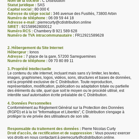
Nom de la société :
C Distribution
Statut juridique :
SAS
Capital social :
80 000 €
Adresse du siège social :
346 avenue des Fusillés, 73800 Arbin
Numéro de téléphone :
06 09 59 44 18
Adresse e-mail :
pierrecurty@cdistribution.online
SIRET :
92158962800012
Numéro RCS :
Chambery B 921 589 628
Numéro de TVA intracommunautaire :
FR12921589628
2. Hébergement du Site Internet
Hébergeur :
Ionos
Adresse :
7 place de la gare, 57200 Sarreguemines
Numéro de téléphone :
09 70 80 89 11
3. Propriété Intellectuelle
Le contenu du site internet, incluant mais sans s'y limiter, les textes,
images, graphismes, logos, vidéos, sons, structures et bases de données,
est la propriété exclusive de C Distribution. Toute reproduction,
représentation, modification, publication ou adaptation totale ou partielle
des éléments du site, quel que soit le moyen ou le procédé utilisé, est
interdite sauf autorisation écrite préalable de C Distribution.
4. Données Personnelles
Conformément au Règlement Général sur la Protection des Données
(RGPD) et à la loi "Informatique et Libertés", C Distribution s'engage à
protéger la vie privée des utilisateurs de son site.
Responsable du traitement des données :
Pierre Nicolas Curty
Droit d'accès, de rectification et de suppression :
Vous pouvez exercer
vos droits en nous contactant à pierrecurty@cdistribution.online.