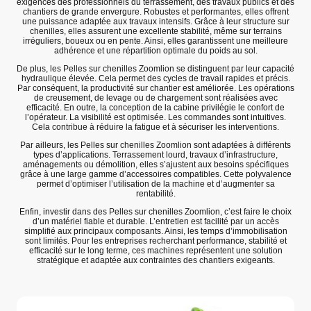
exigences des professionnels du terrassement, des travaux publics et des
chantiers de grande envergure. Robustes et performantes, elles offrent
une puissance adaptée aux travaux intensifs. Grâce à leur structure sur
chenilles, elles assurent une excellente stabilité, même sur terrains
irréguliers, boueux ou en pente. Ainsi, elles garantissent une meilleure
adhérence et une répartition optimale du poids au sol.
De plus, les Pelles sur chenilles Zoomlion se distinguent par leur capacité
hydraulique élevée. Cela permet des cycles de travail rapides et précis.
Par conséquent, la productivité sur chantier est améliorée. Les opérations
de creusement, de levage ou de chargement sont réalisées avec
efficacité. En outre, la conception de la cabine privilégie le confort de
l’opérateur. La visibilité est optimisée. Les commandes sont intuitives.
Cela contribue à réduire la fatigue et à sécuriser les interventions.
Par ailleurs, les Pelles sur chenilles Zoomlion sont adaptées à différents
types d’applications. Terrassement lourd, travaux d’infrastructure,
aménagements ou démolition, elles s’ajustent aux besoins spécifiques
grâce à une large gamme d’accessoires compatibles. Cette polyvalence
permet d’optimiser l’utilisation de la machine et d’augmenter sa
rentabilité.
Enfin, investir dans des Pelles sur chenilles Zoomlion, c’est faire le choix
d’un matériel fiable et durable. L’entretien est facilité par un accès
simplifié aux principaux composants. Ainsi, les temps d’immobilisation
sont limités. Pour les entreprises recherchant performance, stabilité et
efficacité sur le long terme, ces machines représentent une solution
stratégique et adaptée aux contraintes des chantiers exigeants.